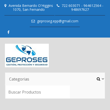
Skip
Avenida Bernardo O'Higgins
722 603071 - 964612564 -
to
1070, San Fernando
948697627
content
geproseg.epp@gmail.com
SEARC