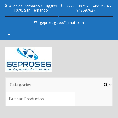
Skip
Avenida Bernardo O'Higgins
722 603071 - 964612564 -
to
1070, San Fernando
948697627
content
geproseg.epp@gmail.com
SEARC