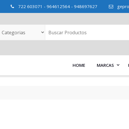
722 603071 - 964612564 - 948697627
gepro
HOME
MARCAS