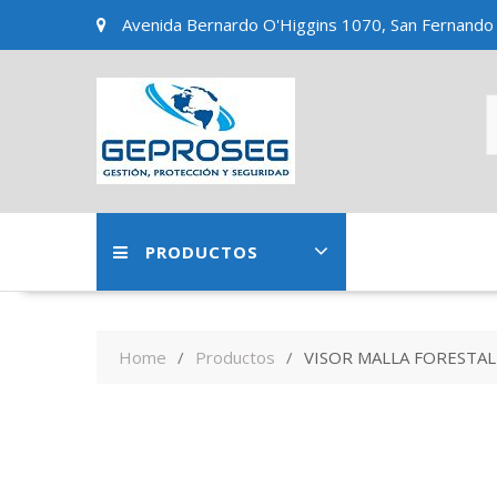
Skip
Avenida Bernardo O'Higgins 1070, San Fernando
to
content
PRODUCTOS
Home
Productos
VISOR MALLA FORESTAL